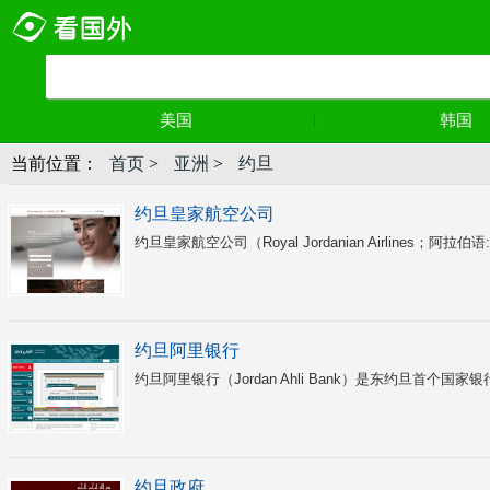
美国
韩国
当前位置：
首页
>
亚洲
>
约旦
约旦皇家航空公司
约旦阿里银行
约旦阿里银行（Jordan Ahli Bank）是东约旦首个国
约旦政府