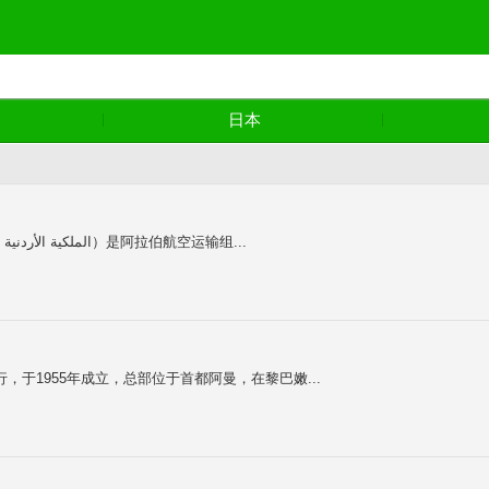
日本
约旦皇家航空公司（Royal Jordanian Airlines；阿拉伯语: الملكية الأردنية）是阿拉伯航空运输组...
家银行，于1955年成立，总部位于首都阿曼，在黎巴嫩...