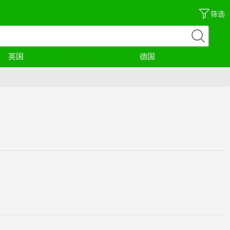
筛选
英国
德国