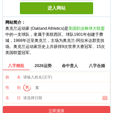
进入网站
网站简介：
奥克兰运动家 (Oakland Athletics)是
美国职业棒球大联盟
中的一支球队，隶属于美联西区。球队1901年创建于费
城，1968年迁至奥克兰，主场为奥克兰-阿拉米达郡竞技
场。奥克兰运动家历史上共获得9次世界大赛冠军、15次
美国联盟冠军。
八字精批
2026运势
命中贵人
八字合婚
姓 名
性 别
男
女
生 日