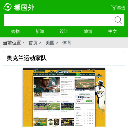
筛选
购物
新闻
设计
旅游
中文
当前位置：
首页
>
美国
>
体育
奥克兰运动家队